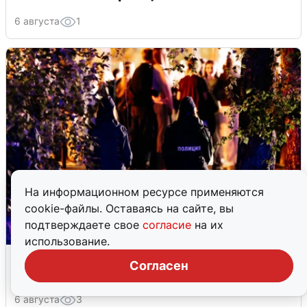
6 августа
1
На информационном ресурсе применяются
cookie-файлы. Оставаясь на сайте, вы
подтверждаете свое
согласие
на их
использование.
Заочный приговор иностранцу за
Согласен
расстрел в кафе Тюмени
6 августа
3