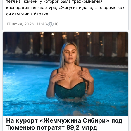
тетя из Тюмени, у которой была трехкомнатная
кооперативная квартира, «Жигули» и дача, в то время как
он сам жил в бараке.
17 июня, 2026, 11:43
10
На курорт «Жемчужина Сибири» под
Тюменью потратят 89,2 млрд