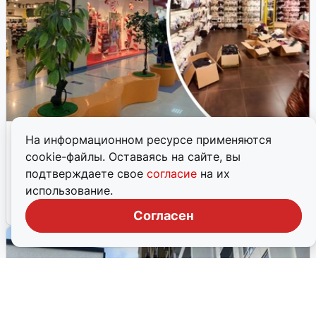
В Тюмени закрылся магазин Tezenis
На информационном ресурсе применяются
В тюменском ТРЦ «Солнечный» прекратил работу бутик
cookie-файлы. Оставаясь на сайте, вы
женской одежды Tezenis. Торговля завершилась 29 мая,
подтверждаете свое
согласие
на их
сейчас сотрудники упаковывают остатки.
использование.
30 мая, 2026, 12:21
12
Согласен