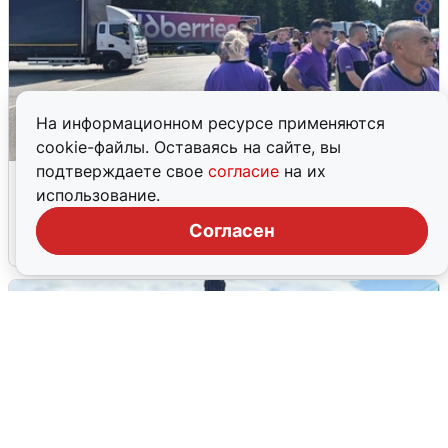
На информационном ресурсе применяются
cookie-файлы. Оставаясь на сайте, вы
подтверждаете свое
согласие
на их
Склад Wildberries в Екатеринбурге
использование.
эвакуировали из-за БПЛА
Согласен
5 августа
0