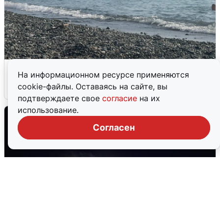
Сирены в Сочи: новая угроза БПЛА
На информационном ресурсе применяются
cookie-файлы. Оставаясь на сайте, вы
6 августа
0
подтверждаете свое
согласие
на их
использование.
Согласен