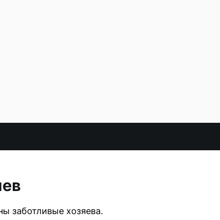
яев
ны заботливые хозяева.