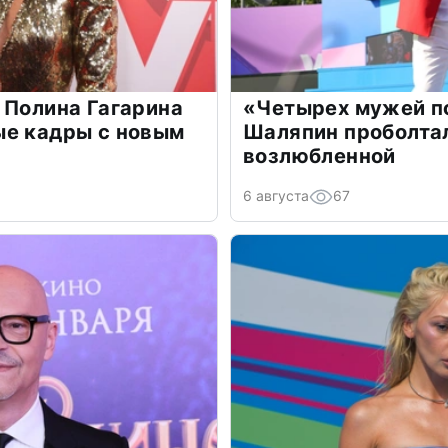
 Полина Гагарина
«Четырех мужей п
ые кадры с новым
Шаляпин проболтал
возлюбленной
6 августа
67