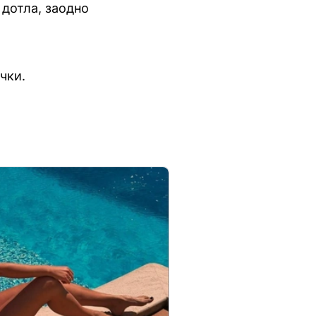
 дотла, заодно
чки.