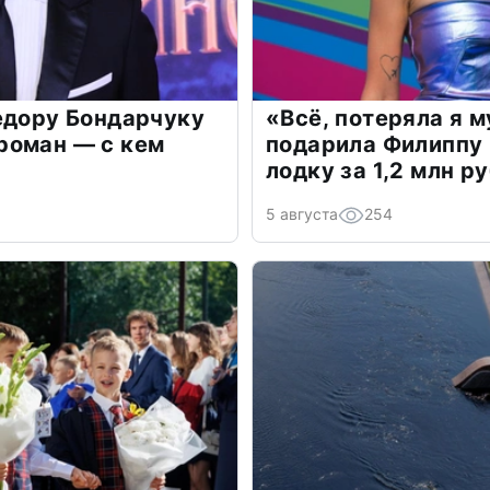
едору Бондарчуку
«Всё, потеряла я 
роман — с кем
подарила Филиппу
лодку за 1,2 млн р
5 августа
254