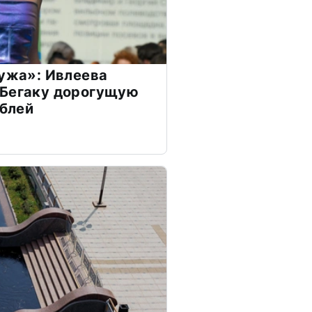
мужа»: Ивлеева
 Бегаку дорогущую
ублей