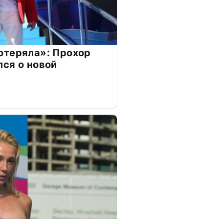
отеряла»: Прохор
ся о новой