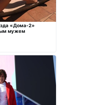
везда «Дома-2»
дым мужем