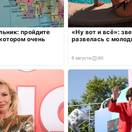
льник: пройдите
«Ну вот и всё»: з
 котором очень
развелась с моло
6 августа
90