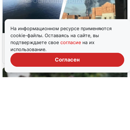
На информационном ресурсе применяются
cookie-файлы. Оставаясь на сайте, вы
Ночная атака БПЛА на Ярославль:
подтверждаете свое
согласие
на их
попадания и последствия
использование.
6 августа
0
Согласен