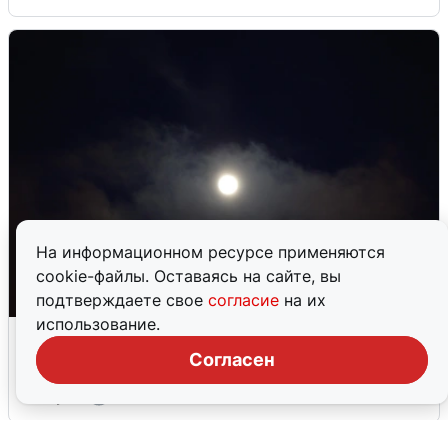
На информационном ресурсе применяются
cookie-файлы. Оставаясь на сайте, вы
подтверждаете свое
согласие
на их
использование.
Взрывы в Воронеже после сигнала
тревоги
Согласен
5 августа
0