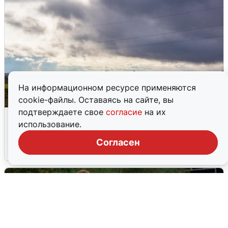
На информационном ресурсе применяются
cookie-файлы. Оставаясь на сайте, вы
подтверждаете свое
согласие
на их
Над ХМАО впервые сбили
использование.
беспилотники
Согласен
3 августа
0