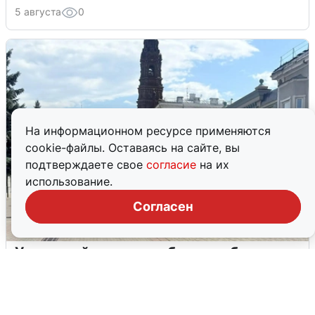
5 августа
0
На информационном ресурсе применяются
cookie-файлы. Оставаясь на сайте, вы
подтверждаете свое
согласие
на их
использование.
Согласен
У соседей пожар и сбои: что было при
режиме БПЛА в Прикамье
5 августа
0