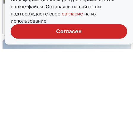
cookie-файлы. Оставаясь на сайте, вы
Волгоградцы остались без
подтверждаете свое
согласие
на их
мобильного интернета
использование.
6 августа
0
Согласен
Сирены в Сочи: новая угроза БПЛА