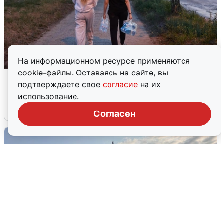
На информационном ресурсе применяются
cookie-файлы. Оставаясь на сайте, вы
Опубликована карта отключений
подтверждаете свое
согласие
на их
воды в Воронеже
использование.
6 августа
0
Согласен