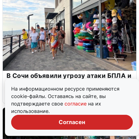
В Сочи объявили угрозу атаки БПЛА и
закрыли пляжи
На информационном ресурсе применяются
6 августа
0
cookie-файлы. Оставаясь на сайте, вы
подтверждаете свое
согласие
на их
использование.
Согласен