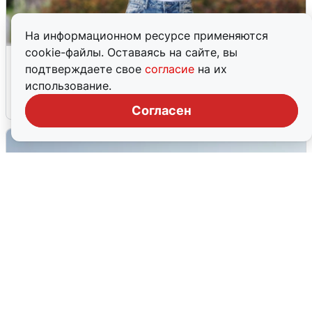
На информационном ресурсе применяются
cookie-файлы. Оставаясь на сайте, вы
Волгоградцы остались без
подтверждаете свое
согласие
на их
мобильного интернета
использование.
6 августа
0
Согласен