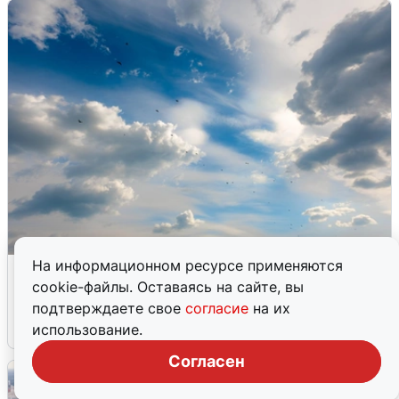
На информационном ресурсе применяются
МЧС ответило на сообщения о
cookie-файлы. Оставаясь на сайте, вы
грохоте в Москве
подтверждаете свое
согласие
на их
7 августа
0
использование.
Согласен