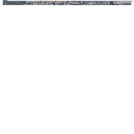
Москвичи услышали грохот, похожий
на взрыв
7 августа
0