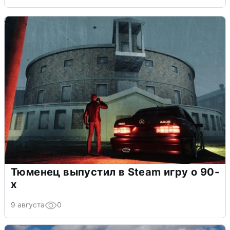
Тюменец выпустил в Steam игру о 90-
х
9 августа
0