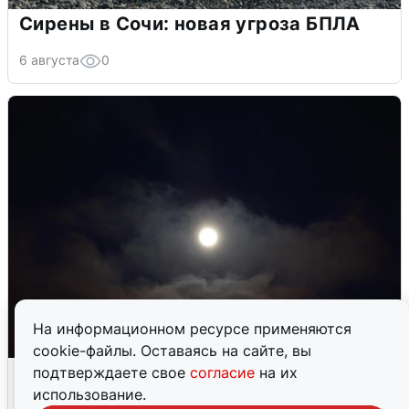
Сирены в Сочи: новая угроза БПЛА
6 августа
0
На информационном ресурсе применяются
cookie-файлы. Оставаясь на сайте, вы
Взрывы в Воронеже после сигнала
подтверждаете свое
согласие
на их
тревоги
использование.