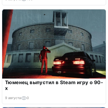
Тюменец выпустил в Steam игру о 90-
х
9 августа
0