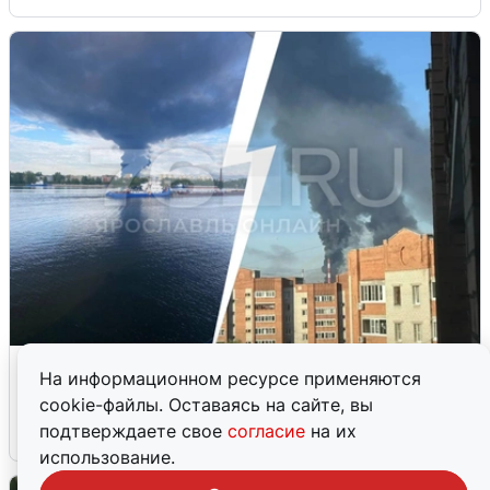
Ночная атака БПЛА на Ярославль:
На информационном ресурсе применяются
попадания и последствия
cookie-файлы. Оставаясь на сайте, вы
подтверждаете свое
согласие
на их
6 августа
0
использование.