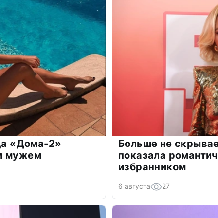
зда «Дома-2»
Больше не скрывае
м мужем
показала романти
избранником
6 августа
27