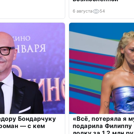
6 августа
54
едору Бондарчуку
«Всё, потеряла я 
роман — с кем
подарила Филиппу
лодку за 1,2 млн р