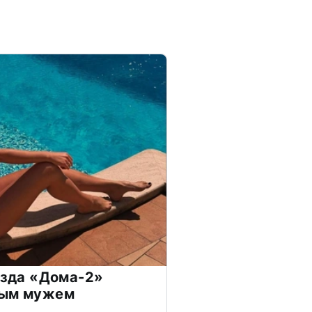
везда «Дома-2»
дым мужем