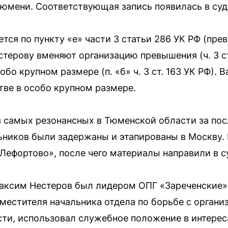
юмени. Соответствующая запись появилась в суд
тся по пункту «е» части 3 статьи 286 УК РФ (п
ерову вменяют организацию превышения (ч. 3 ст. 3
обо крупном размере (п. «б» ч. 3 ст. 163 УК РФ). 
тве в особо крупном размере.
з самых резонансных в Тюменской области за посл
ьников были задержаны и этапированы в Москву. 
Лефортово», после чего материалы направили в с
Максим Нестеров был лидером ОПГ «Зареченские»
естителя начальника отдела по борьбе с органи
и, использовал служебное положение в интерес