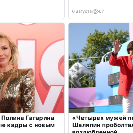
6 августа
67
 Полина Гагарина
«Четырех мужей п
ые кадры с новым
Шаляпин проболтал
возлюбленной