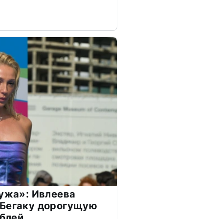
мужа»: Ивлеева
 Бегаку дорогущую
ублей