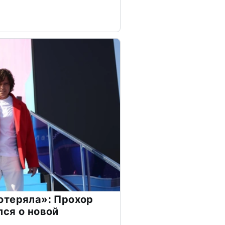
отеряла»: Прохор
ся о новой