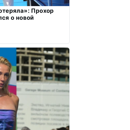
отеряла»: Прохор
ся о новой