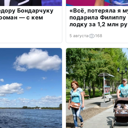
едору Бондарчуку
«Всё, потеряла я 
роман — с кем
подарила Филиппу
лодку за 1,2 млн р
5 августа
168