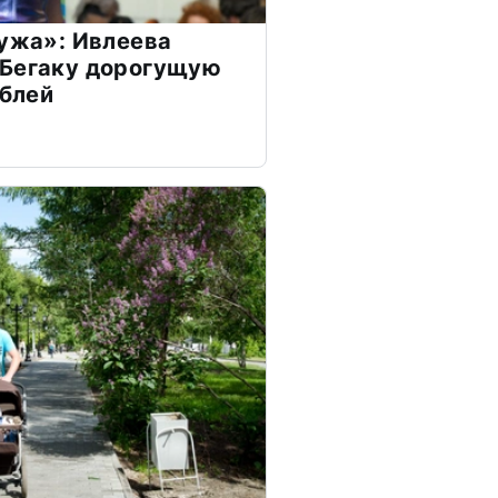
мужа»: Ивлеева
 Бегаку дорогущую
ублей