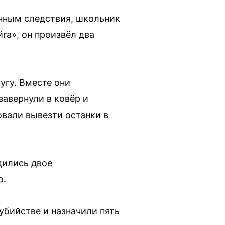
анным следствия, школьник
га», он произвёл два
угу. Вместе они
авернули в ковёр и
овали вывезти останки в
дились двое
о.
убийстве и назначили пять