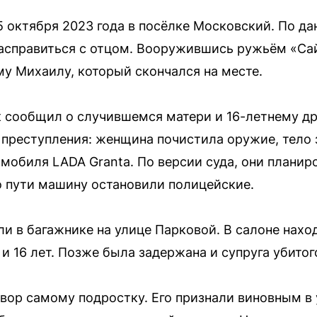
 октября 2023 года в посёлке Московский. По д
асправиться с отцом. Вооружившись ружьём «Сай
у Михаилу, который скончался на месте.
 сообщил о случившемся матери и 16-летнему др
преступления: женщина почистила оружие, тело з
омобиля LADA Granta. По версии суда, они планир
по пути машину остановили полицейские.
и в багажнике на улице Парковой. В салоне нахо
 16 лет. Позже была задержана и супруга убитог
овор самому подростку. Его признали виновным в 