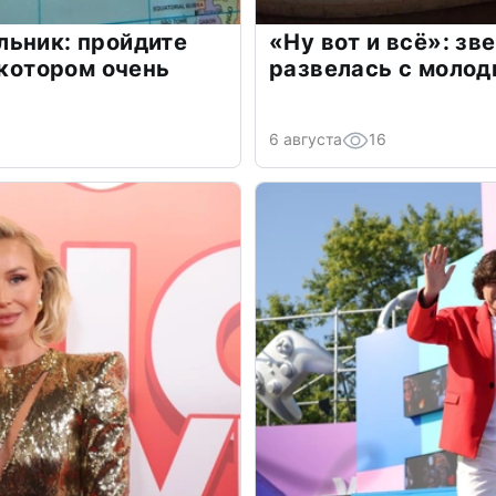
льник: пройдите
«Ну вот и всё»: з
 котором очень
развелась с моло
6 августа
16