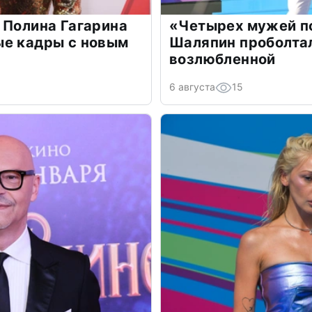
 Полина Гагарина
«Четырех мужей п
ые кадры с новым
Шаляпин проболтал
возлюбленной
6 августа
15