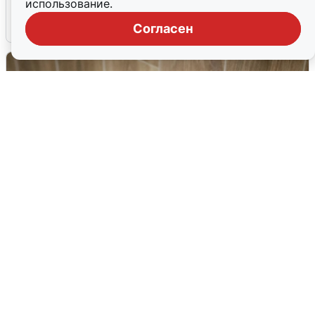
использование.
8 августа
0
Согласен
В Архангельске перенесли сроки
подключения горячей воды
7 августа
0