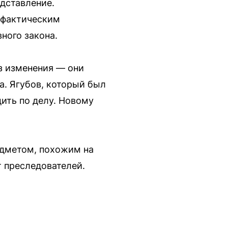
дставление.
т фактическим
ного закона.
з изменения — они
а. Ягубов, который был
дить по делу. Новому
едметом, похожим на
т преследователей.