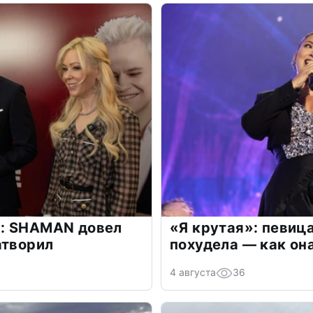
: SHAMAN довел
«Я крутая»: певиц
атворил
похудела — как он
4 августа
36