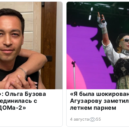
: Ольга Бузова
«Я была шокирова
оединилась с
Агузарову заметил
«ДОМа-2»
летнем парнем
4 августа
55