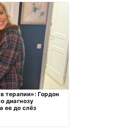
 в терапии»: Гордон
о диагнозу
а ее до слёз