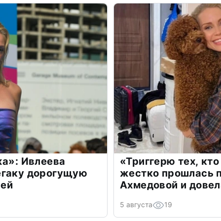
жа»: Ивлеева
«Триггерю тех, кто
егаку дорогущую
жестко прошлась п
лей
Ахмедовой и довел
5 августа
19