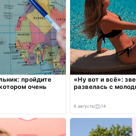
льник: пройдите
«Ну вот и всё»: з
 котором очень
развелась с моло
6 августа
14