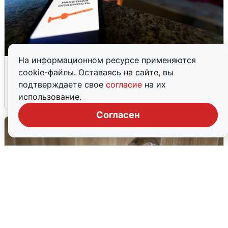
На информационном ресурсе применяются
Ночью в Самарской области завыли
cookie-файлы. Оставаясь на сайте, вы
сирены
подтверждаете свое
согласие
на их
использование.
8 августа
0
Согласен