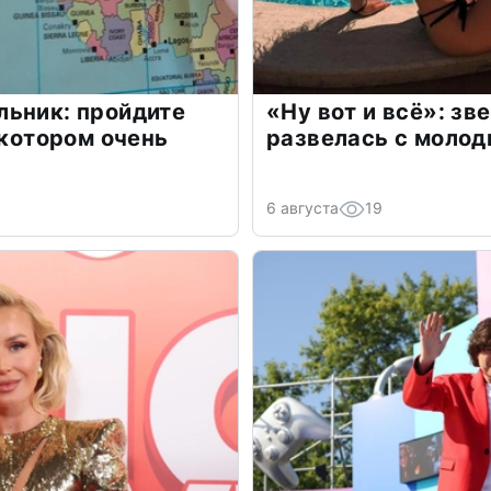
льник: пройдите
«Ну вот и всё»: з
 котором очень
развелась с моло
6 августа
19