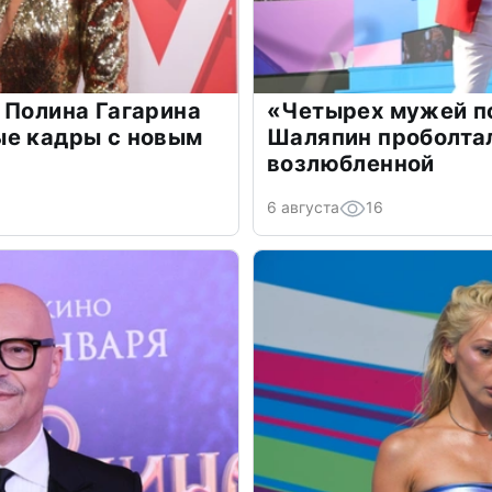
 Полина Гагарина
«Четырех мужей п
ые кадры с новым
Шаляпин проболтал
возлюбленной
6 августа
16