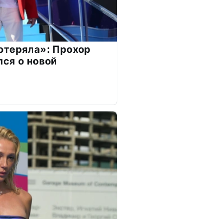
отеряла»: Прохор
ся о новой