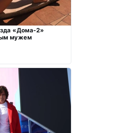
везда «Дома-2»
дым мужем