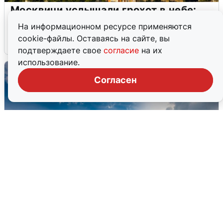
Москвичи услышали грохот в небе:
подробности
На информационном ресурсе применяются
cookie-файлы. Оставаясь на сайте, вы
7 августа
0
подтверждаете свое
согласие
на их
использование.
Согласен
МЧС ответило на сообщения о