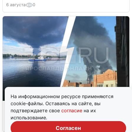
6 августа
0
На информационном ресурсе применяются
cookie-файлы. Оставаясь на сайте, вы
Ночная атака БПЛА на Ярославль:
подтверждаете свое
согласие
на их
попадания и последствия
использование.
6 августа
0
Согласен