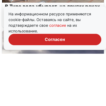
В Туре вода убывает, на других реках
области прибывает
На информационном ресурсе применяются
cookie-файлы. Оставаясь на сайте, вы
4 августа
0
подтверждаете свое
согласие
на их
использование.
Согласен
Над ХМАО впервые сбили