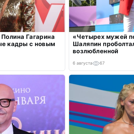
 Полина Гагарина
«Четырех мужей п
ые кадры с новым
Шаляпин проболтал
возлюбленной
6 августа
67