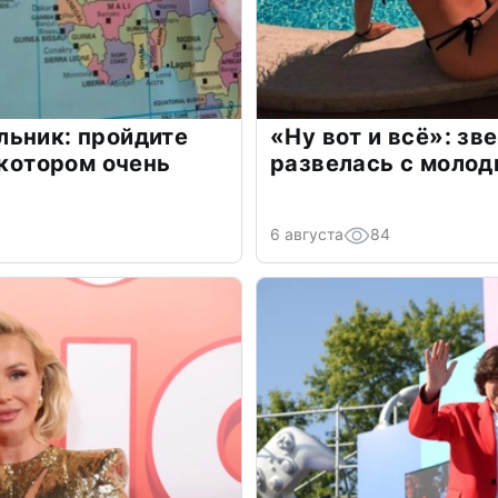
льник: пройдите
«Ну вот и всё»: з
 котором очень
развелась с моло
6 августа
84