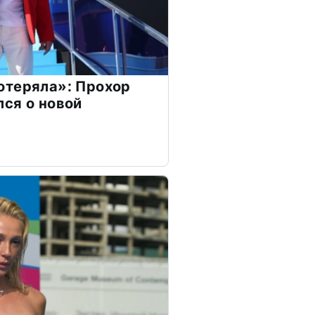
отеряла»: Прохор
ся о новой