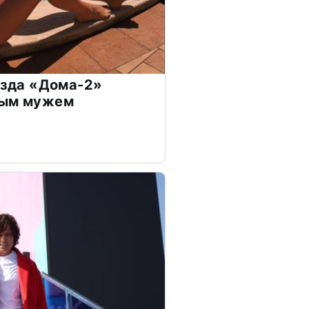
везда «Дома-2»
дым мужем