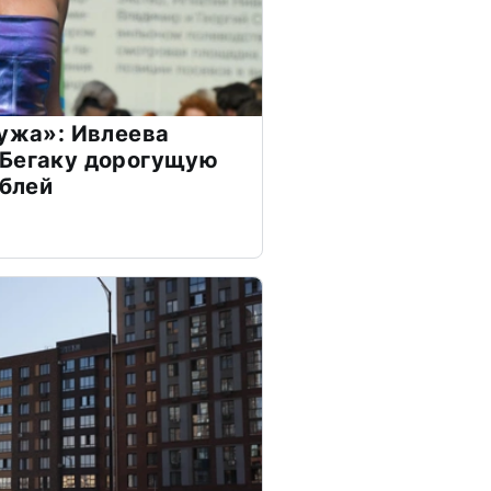
мужа»: Ивлеева
 Бегаку дорогущую
ублей