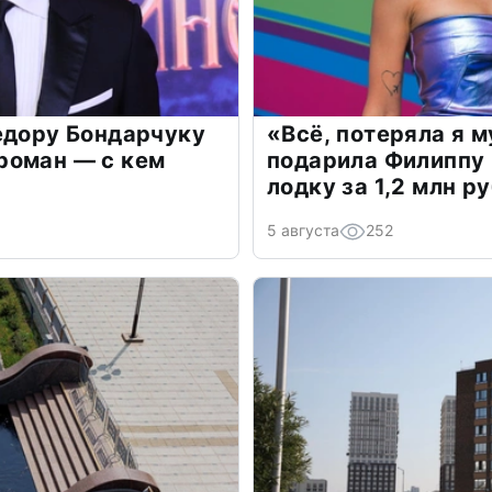
едору Бондарчуку
«Всё, потеряла я 
роман — с кем
подарила Филиппу
лодку за 1,2 млн р
5 августа
252