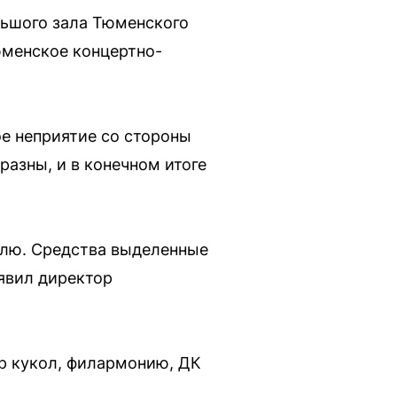
льшого зала Тюменского
юменское концертно-
е неприятие со стороны
разны, и в конечном итоге
телю. Средства выделенные
явил директор
р кукол, филармонию, ДК