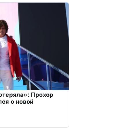
отеряла»: Прохор
ся о новой