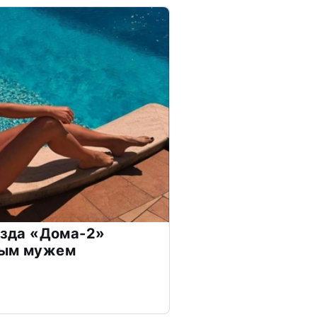
везда «Дома-2»
дым мужем