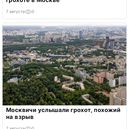
грохоте в Москве
7 августа
0
Москвичи услышали грохот, похожий
на взрыв
7 августа
0