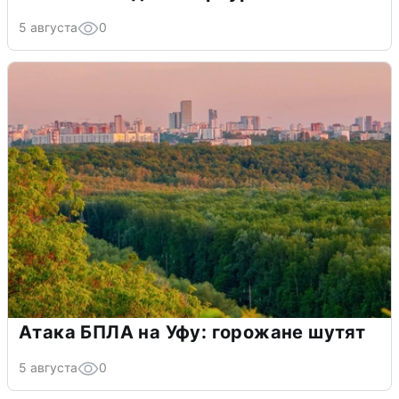
5 августа
0
Атака БПЛА на Уфу: горожане шутят
5 августа
0