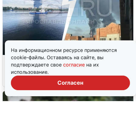
На информационном ресурсе применяются
cookie-файлы. Оставаясь на сайте, вы
Ночная атака БПЛА на Ярославль:
подтверждаете свое
согласие
на их
попадания и последствия
использование.
6 августа
0
Согласен