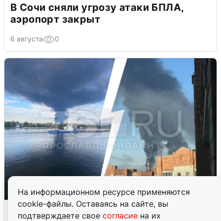
В Сочи сняли угрозу атаки БПЛА,
аэропорт закрыт
6 августа
0
На информационном ресурсе применяются
cookie-файлы. Оставаясь на сайте, вы
Ночная атака БПЛА на Ярославль:
подтверждаете свое
согласие
на их
попадания и последствия