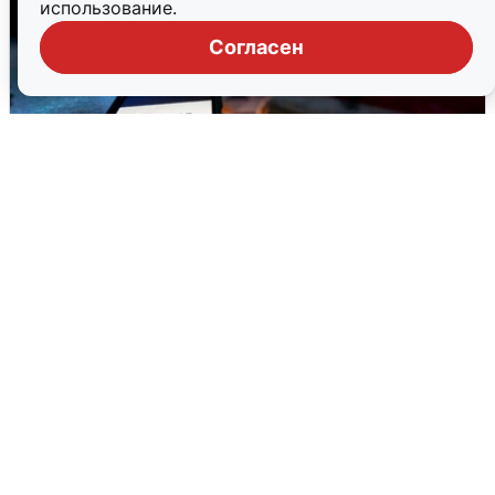
использование.
Согласен
Ночью в Самарской области завыли
сирены
8 августа
0