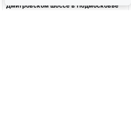
Дмитровском шоссе в Подмосковье
4 августа
0
В Туре вода убывает, на других реках
области прибывает