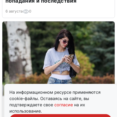
попадания и последствия
6 августа
0
На информационном ресурсе применяются
cookie-файлы. Оставаясь на сайте, вы
Волгоградцы остались без
подтверждаете свое
согласие
на их
мобильного интернета
использование.