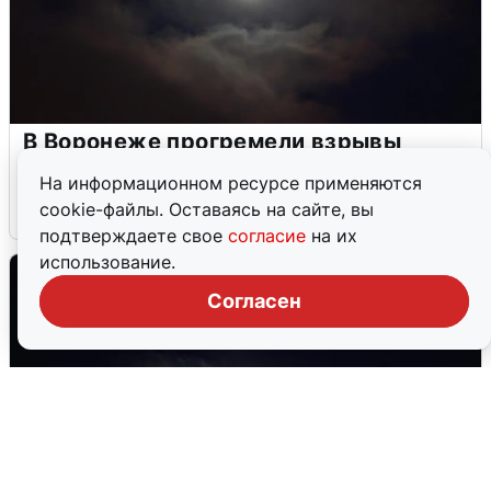
В Воронеже прогремели взрывы
после сигнала тревоги
На информационном ресурсе применяются
cookie-файлы. Оставаясь на сайте, вы
5 августа
0
подтверждаете свое
согласие
на их
использование.
Согласен