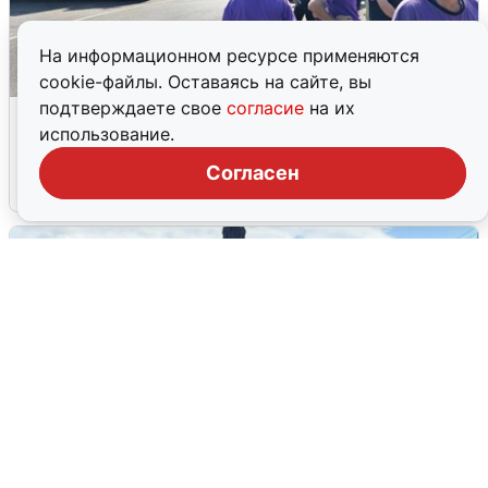
На информационном ресурсе применяются
cookie-файлы. Оставаясь на сайте, вы
подтверждаете свое
согласие
на их
Склад Wildberries в Екатеринбурге
использование.
эвакуировали из-за БПЛА
Согласен
5 августа
0