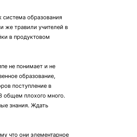
к система образования
ми же травили учителей в
ейки в продуктовом
пе не понимает и не
венное образование,
оров поступление в
В общем плохого много.
ные знания. Ждать
му что они элементарное