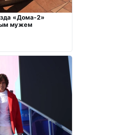
везда «Дома-2»
дым мужем