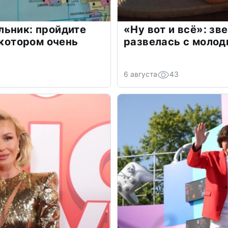
льник: пройдите
«Ну вот и всё»: з
 котором очень
развелась с моло
6 августа
43