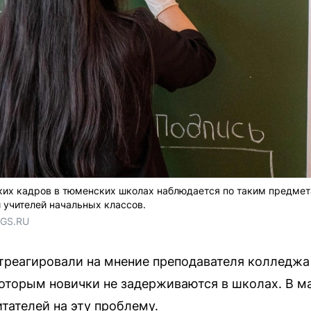
их кадров в тюменских школах наблюдается по таким предмета
 учителей начальных классов.
NGS.RU
реагировали на мнение преподавателя колледжа
 которым новички не задерживаются в школах. В 
тателей на эту проблему.