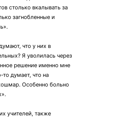
тов столько вкалывать за
олько загнобленные и
ь».
умают, что у них в
ельных? Я уволилась через
анное решение именно мне
то думает, что на
 кошмар. Особенно больно
х».
их учителей, также