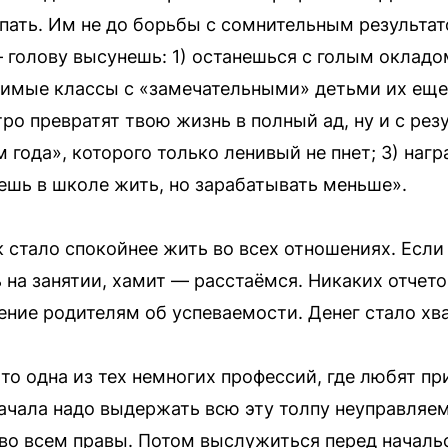
спать. Им не до борьбы с сомнительным результа
 голову высунешь: 1) останешься с голым окладо
симые классы с «замечательными» детьми их ещ
о превратят твою жизнь в полный ад, ну и с рез
года», которого только ленивый не пнет; 3) нагр
дешь в школе жить, но зарабатывать меньше».
 стало спокойнее жить во всех отношениях. Если 
 на занятии, хамит — расстаёмся. Никаких отчетов
ние родителям об успеваемости. Денег стало хва
то одна из тех немногих профессий, где любят п
ачала надо выдержать всю эту толпу неуправляе
и во всем правы. Потом выслужиться перед начал