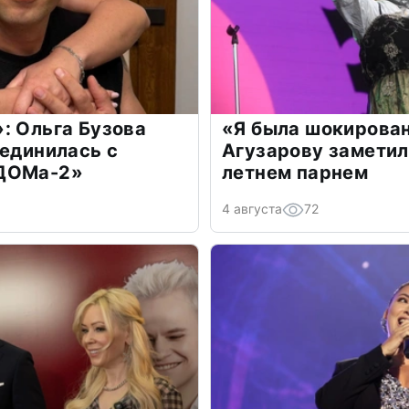
: Ольга Бузова
«Я была шокирова
оединилась с
Агузарову заметил
«ДОМа-2»
летнем парнем
4 августа
72