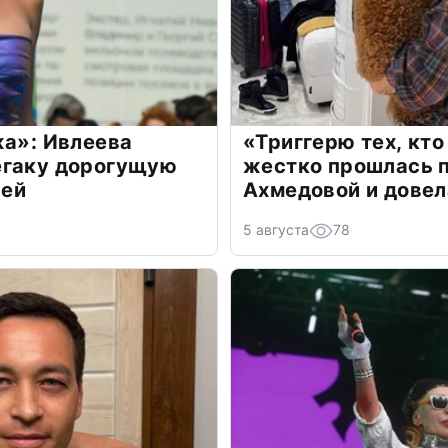
жа»: Ивлеева
«Триггерю тех, кто
егаку дорогущую
жестко прошлась п
лей
Ахмедовой и довел
5 августа
78