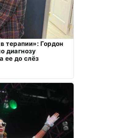
 в терапии»: Гордон
о диагнозу
а ее до слёз