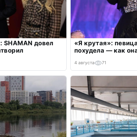
: SHAMAN довел
«Я крутая»: певиц
атворил
похудела — как он
4 августа
71