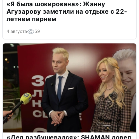
«Я была шокирована»: Жанну
Агузарову заметили на отдыхе с 22-
летнем парнем
4 августа
59
«Дед разбушевался»: SHAMAN довел