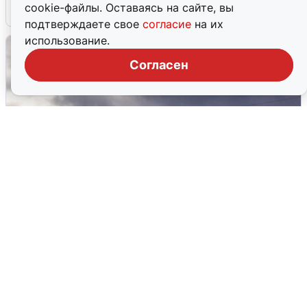
cookie-файлы. Оставаясь на сайте, вы
4 августа
0
подтверждаете свое
согласие
на их
использование.
Согласен
Над ХМАО впервые сбили
беспилотники
3 августа
0