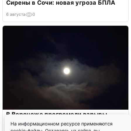
Сирены в Сочи: новая угроза БПЛА
6 августа
0
В Воронеже прогремели взрывы
после сигнала тревоги
На информационном ресурсе применяются
cookie-файлы. Оставаясь на сайте, вы