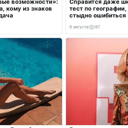
овые возможности»:
Справится даже шк
а, кому из знаков
тест по географии,
дача
стыдно ошибиться
6 августа
97