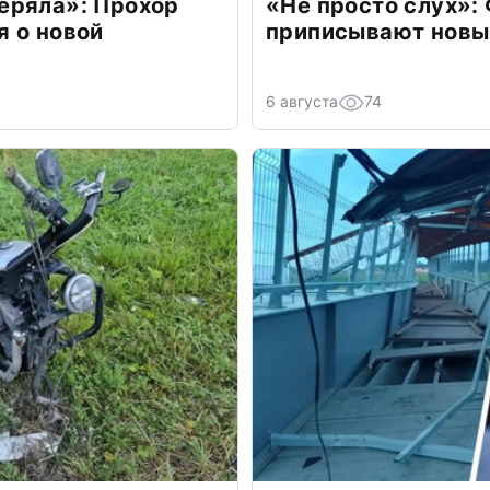
еряла»: Прохор
«Не просто слух»:
 о новой
приписывают новы
6 августа
74