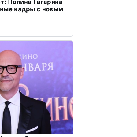
т: Полина Гагарина
чные кадры с новым