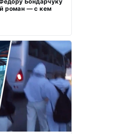
 Федору Бондарчуку
й роман — с кем