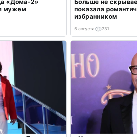
зда «Дома-2»
Больше не скрывае
м мужем
показала романти
избранником
6 августа
231