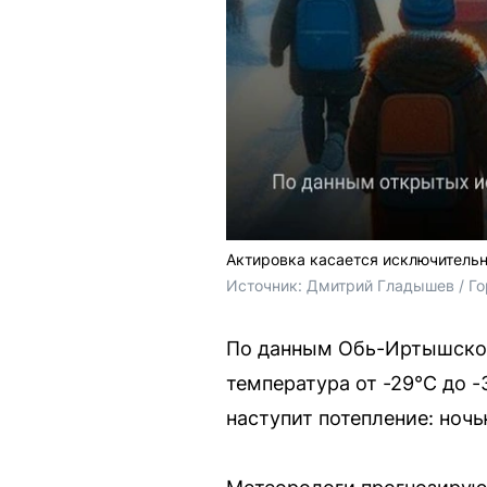
Актировка касается исключительн
Источник: 
Дмитрий Гладышев / Г
По данным Обь-Иртышског
температура от -29°С до -
наступит потепление: ночь