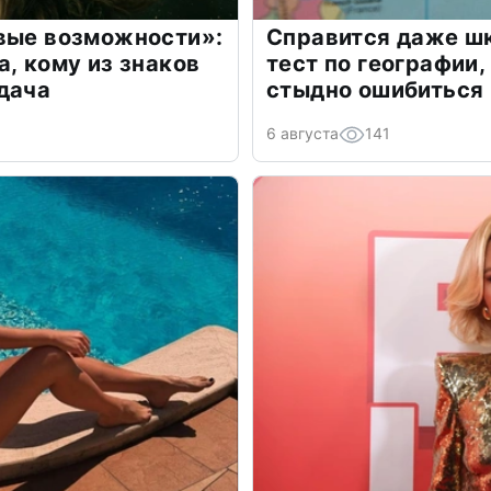
овые возможности»:
Справится даже шк
а, кому из знаков
тест по географии,
дача
стыдно ошибиться
6 августа
141