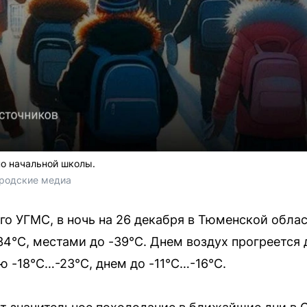
о начальной школы.
ородские медиа
о УГМС, в ночь на 26 декабря в Тюменской обла
34°С, местами до -39°С. Днем воздух прогреется 
ю -18°С…-23°С, днем до -11°С…-16°С.