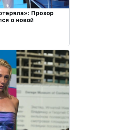
отеряла»: Прохор
ся о новой