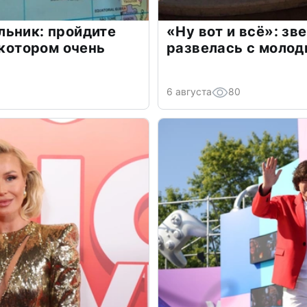
льник: пройдите
«Ну вот и всё»: з
 котором очень
развелась с моло
6 августа
80