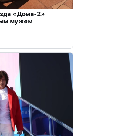
везда «Дома-2»
дым мужем