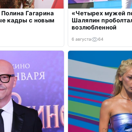
 Полина Гагарина
«Четырех мужей п
ые кадры с новым
Шаляпин проболтал
возлюбленной
6 августа
64