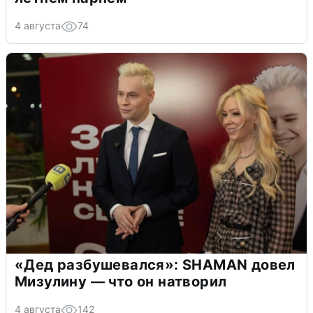
4 августа
74
«Дед разбушевался»: SHAMAN довел
Мизулину — что он натворил
4 августа
142