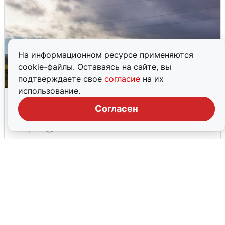
На информационном ресурсе применяются
cookie-файлы. Оставаясь на сайте, вы
подтверждаете свое
согласие
на их
использование.
Над ХМАО впервые сбили
беспилотники
Согласен
3 августа
0